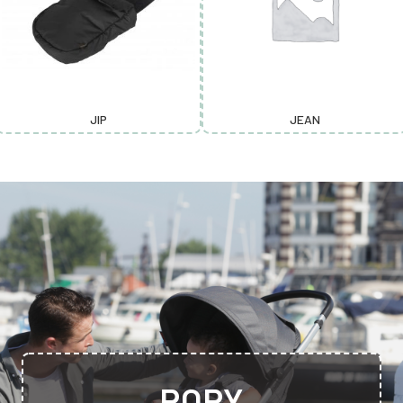
JIP
JEAN
RORY