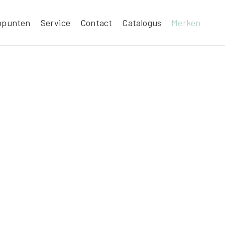
ppunten
Service
Contact
Catalogus
Merken
TLE DUTCH REISBED