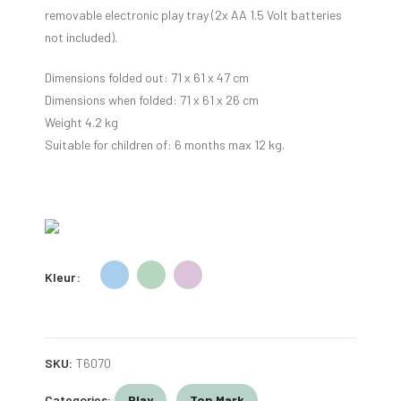
removable electronic play tray (2x AA 1.5 Volt batteries
not included).
Dimensions folded out: 71 x 61 x 47 cm
Dimensions when folded: 71 x 61 x 26 cm
Weight 4.2 kg
Suitable for children of: 6 months max 12 kg.
Kleur
SKU:
T6070
Categories:
Play
,
Top Mark