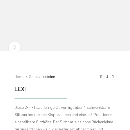
Click to enlarge
Home
Shop
spielen
LEXI
Diese 2-in-1 Lauflerngerät verfügt über 4 schwenkbare
Silikonräder, einen Klapprahmen und eine in 3 Positionen
einstellbare Sitzhöhe. Der Sitz hat eine hohe Rückenlehne
für zusätzlichen Halt, der Bezug ist abnehmbar und