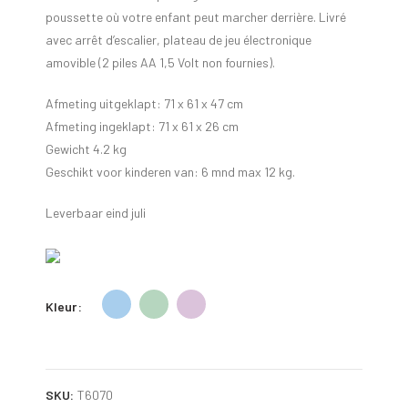
poussette où votre enfant peut marcher derrière. Livré
avec arrêt d’escalier, plateau de jeu électronique
amovible (2 piles AA 1,5 Volt non fournies).
Afmeting uitgeklapt: 71 x 61 x 47 cm
Afmeting ingeklapt: 71 x 61 x 26 cm
Gewicht 4.2 kg
Geschikt voor kinderen van: 6 mnd max 12 kg.
Leverbaar eind juli
Kleur
SKU:
T6070