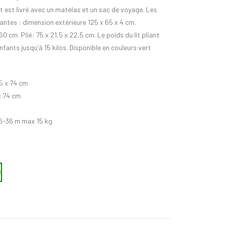
liant est livré avec un matelas et un sac de voyage. Les
ntes : dimension extérieure 125 x 65 x 4 cm.
0 cm. Plié: 75 x 21,5 x 22,5 cm. Le poids du lit pliant
nfants jusqu’à 15 kilos. Disponible en couleurs vert
5 x 74 cm
x 74 cm
 6-36 m max 15 kg