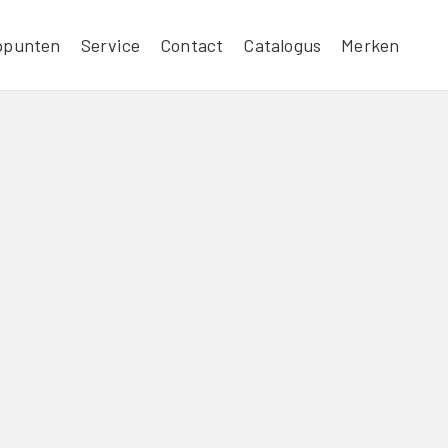
ppunten
Service
Contact
Catalogus
Merken
TLE DUTCH REISBED