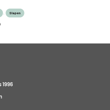
,
Slapen
s 1996
n