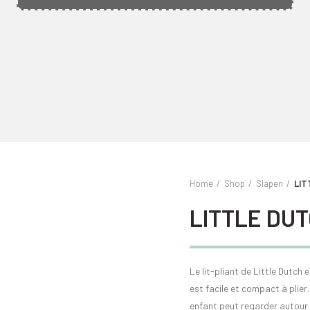
Home
Shop
Slapen
LIT
LITTLE DU
Le lit-pliant de Little Dutch 
est facile et compact à plier
enfant peut regarder autour d