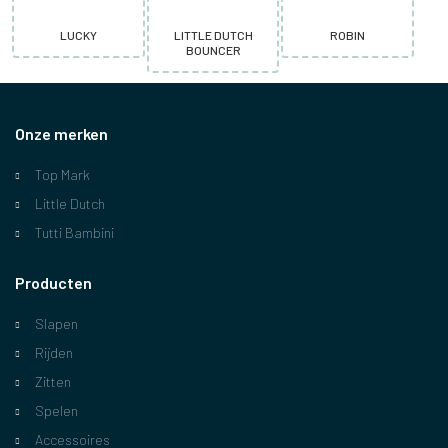
LUCKY
LITTLE DUTCH
ROBIN
BOUNCER
Onze merken
Top Mark
Little Dutch
Tutti Bambini
Producten
Slapen
Rijden
Zitten
Spelen
Accessoires