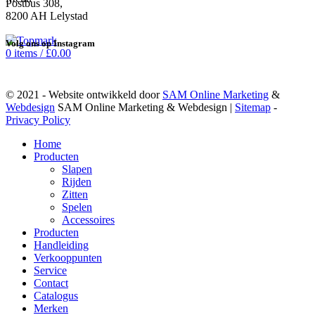
Postbus 308,
8200 AH Lelystad
Volg ons op Instagram
0
items
/
£
0.00
© 2021 - Website ontwikkeld door
SAM Online Marketing
&
Webdesign
SAM Online Marketing & Webdesign
|
Sitemap
-
Privacy Policy
Home
Producten
Slapen
Rijden
Zitten
Spelen
Accessoires
Producten
Handleiding
Verkooppunten
Service
Contact
Catalogus
Merken