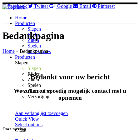
Facebook
Twitter
Google
Email
Pinterest
Home
Producten
Slapen
Bedankpagina
Rijden
Zitten
Spelen
Home
»
Bedankpagina
Accessoires
Producten
Slapen
Slapen
Rijden
Bedankt voor uw bericht
Zitten
Spelen
We zullen zo spoedig mogelijk contact met u
Accessoires
Verzorging
opnemen
Aan verlanglijst toevoegen
Quick View
Select options
Onze merken
Close