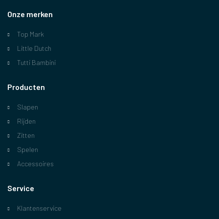
Onze merken
Top Mark
Little Dutch
Tutti Bambini
Producten
Slapen
Rijden
Zitten
Spelen
Accessoires
Service
Klantenservice